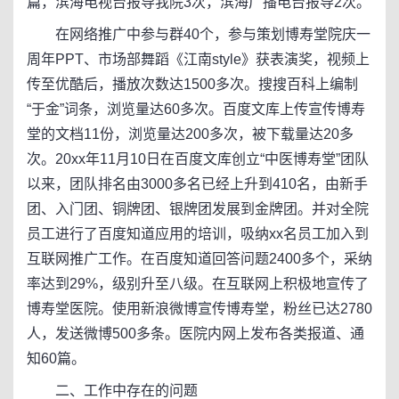
篇，滨海电视台报导我院3次，滨海广播电台报导2次。
在网络推广中参与群40个，参与策划博寿堂院庆一
周年PPT、市场部舞蹈《江南style》获表演奖，视频上
传至优酷后，播放次数达1500多次。搜搜百科上编制
“于金”词条，浏览量达60多次。百度文库上传宣传博寿
堂的文档11份，浏览量达200多次，被下载量达20多
次。20xx年11月10日在百度文库创立“中医博寿堂”团队
以来，团队排名由3000多名已经上升到410名，由新手
团、入门团、铜牌团、银牌团发展到金牌团。并对全院
员工进行了百度知道应用的培训，吸纳xx名员工加入到
互联网推广工作。在百度知道回答问题2400多个，采纳
率达到29%，级别升至八级。在互联网上积极地宣传了
博寿堂医院。使用新浪微博宣传博寿堂，粉丝已达2780
人，发送微博500多条。医院内网上发布各类报道、通
知60篇。
二、工作中存在的问题