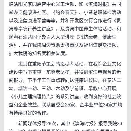
塘沽阳光家园启智中心义工活动，和《滨海时报》共同
举办送健康进社区、《约会春天》、小巷总理体检活动
以及送健康进军营等等，并和开发区农行合作进行《贵
宾尊享农行养生讲座》，及贵宾中医养生体验活动。和
渤海石油共同举办百人大型讲座《抵抗衰老，健康生
活》，并在我院周边赞助太极拳队及福州道健身操队，
扩大我院的知名度和美誉度。
尤其在重阳节策划感恩尽孝活动，在我院企业文化
建设中写下重重一笔尊老尽孝，并得到滨海电视台的新
闻报导，下半年工作重点转向送健康进校园，在泰达二
幼、塘沽一幼、三幼、六幼及学前班、早教中心开展
《小儿生理病理特点》的系列讲座，收到良好的社会效
益和企业效益。联系居委会25家、企事业单位34家并均
有持续良好的合作。
新闻媒体报导28次，其中《滨海时报》报导我院23