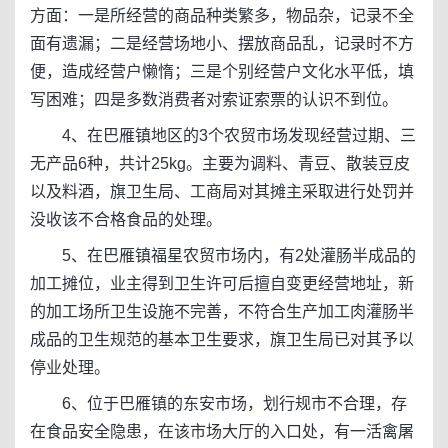
方面：一是所经营的商品种类繁多，物品杂，记录不全
面有遗漏；二是经营场地小、摆放商品乱，记录时不方
便，造成经营户懒惰；三是个别经营户文化水平低，填
写困难；四是多数消费者对索证索票的认识不到位。
4、在巴雁镇地区的3个农贸市场发现经营过期、三
无产品6种，共计25kg。主要为调料、青豆、散装豆皮
以及料酒，旗卫生局、工商局对其摊主采取进行处罚并
没收该不合格食品的处理。
5、在巴雁镇福星农贸市场内，有2处灌肠半成品的
加工摊位，业主得到卫生许可后擅自变更经营地址，新
的加工场所卫生设施不完善，不符合生产加工肉灌肠半
成品的卫生规范的基本卫生要求，旗卫生局已对其予以
停业处理。
6、位于巴雁镇的东安市场，划行规市不合理，存
在食品安全隐患，在该市场大厅的入口处，有一活禽屠