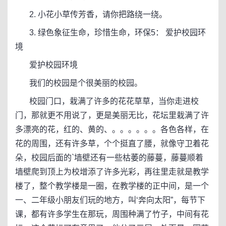
2. 小花小草传芳香，请你把路绕一绕。
3. 绿色象征生命，珍惜生命，环保5： 爱护校园环
境
爱护校园环境
我们的校园是个很美丽的校园。
校园门口，栽满了许多的花花草草，当你走进校
门，那就更不用说了，更是美丽无比，花坛里栽满了许
多漂亮的花，红的、黄的、。。。。。。各色各样，在
花的周围，还有许多草，个个挺直了腰，就像守卫着花
朵，校园后面的`墙壁还有一些枯萎的藤蔓，藤蔓顺着
墙壁爬到顶上为校增添了许多光彩，再往里走就是教学
楼了，整个教学楼是一圈，在教学楼的正中间，是一个
一、二年级小朋友们玩的地方，叫‘奔向太阳”，每节下
课，都有许多学生在那玩，周围种满了竹子，中间有花