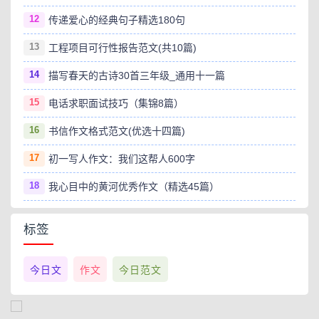
12
传递爱心的经典句子精选180句
13
工程项目可行性报告范文(共10篇)
14
描写春天的古诗30首三年级_通用十一篇
15
电话求职面试技巧（集锦8篇）
16
书信作文格式范文(优选十四篇)
17
初一写人作文：我们这帮人600字
18
我心目中的黄河优秀作文（精选45篇）
标签
今日文
作文
今日范文