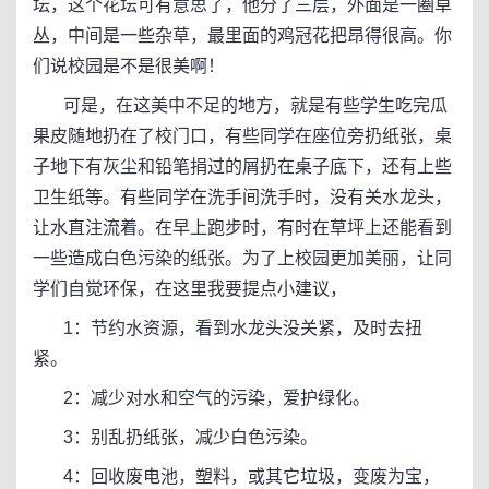
坛，这个花坛可有意思了，他分了三层，外面是一圈草
丛，中间是一些杂草，最里面的鸡冠花把昂得很高。你
们说校园是不是很美啊！
可是，在这美中不足的地方，就是有些学生吃完瓜
果皮随地扔在了校门口，有些同学在座位旁扔纸张，桌
子地下有灰尘和铅笔捐过的屑扔在桌子底下，还有上些
卫生纸等。有些同学在洗手间洗手时，没有关水龙头，
让水直注流着。在早上跑步时，有时在草坪上还能看到
一些造成白色污染的纸张。为了上校园更加美丽，让同
学们自觉环保，在这里我要提点小建议，
1：节约水资源，看到水龙头没关紧，及时去扭
紧。
2：减少对水和空气的污染，爱护绿化。
3：别乱扔纸张，减少白色污染。
4：回收废电池，塑料，或其它垃圾，变废为宝，