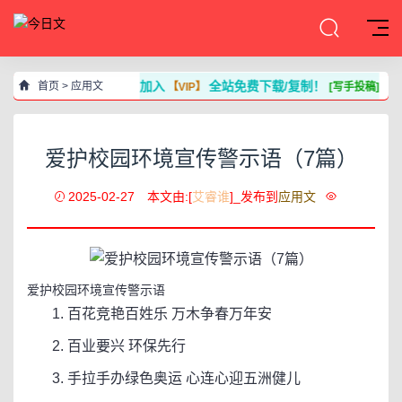
加入
全站免费下载/复制！
首页
>
应用文
【VIP】
[写手投稿]
爱护校园环境宣传警示语（7篇）
2025-02-27
本文由:[
艾睿谁
]_发布到
应用文
爱护校园环境宣传警示语
1. 百花竞艳百姓乐 万木争春万年安
2. 百业要兴 环保先行
3. 手拉手办绿色奥运 心连心迎五洲健儿