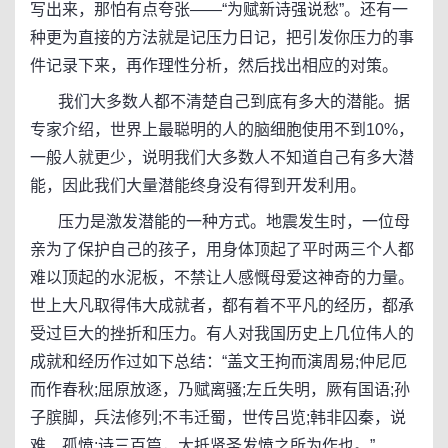
写出来，那怕有点夸张――“为赋新诗强说愁”。还有一
种更为直接的方法就是记压力日记，把引发你压力的事
件记录下来，再作理性分析，然后找出相应的对策。
我们大多数人都不清楚自己到底有多大的潜能。据
专家介绍，世界上最聪明的人的脑细胞使用不到10%，
一般人就更少，说明我们大多数人不知道自己有多大潜
能，因此我们大量潜能终身没有得到开发利用。
压力是激发潜能的一种方式。地震发生时，一位母
亲为了保护自己的孩子，用身体顶起了平时两三个人都
难以顶起的水泥板，不禁让人感慨母爱这神奇的力量。
世上大凡取得伟大成就者，都有着不平凡的经历，都承
受过巨大的挫折和压力。有人对我国历史上几位伟人的
成就和经历作过如下总结：“盖文王拘而演周易;仲尼厄
而作春秋;屈原放逐，乃赋离骚;左丘失明，厥有国语;孙
子膑脚，兵法修列;不韦迁蜀，世传吕览;韩非囚秦，说
难、孤愤;诗三百篇，大抵贤圣发愤之所为作也。”