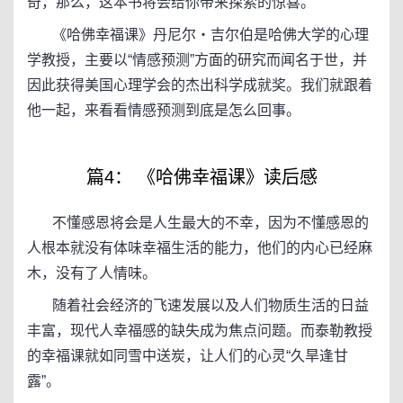
奇，那么，这本书将会给你带来探索的惊喜。
《哈佛幸福课》丹尼尔・吉尔伯是哈佛大学的心理
学教授，主要以“情感预测”方面的研究而闻名于世，并
因此获得美国心理学会的杰出科学成就奖。我们就跟着
他一起，来看看情感预测到底是怎么回事。
篇4： 《哈佛幸福课》读后感
不懂感恩将会是人生最大的不幸，因为不懂感恩的
人根本就没有体味幸福生活的能力，他们的内心已经麻
木，没有了人情味。
随着社会经济的飞速发展以及人们物质生活的日益
丰富，现代人幸福感的缺失成为焦点问题。而泰勒教授
的幸福课就如同雪中送炭，让人们的心灵“久旱逢甘
露”。