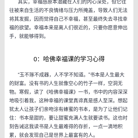
其实，幸福感原本潜藏在人们的内心深处，但它往
往被来自生活的不良情绪与压力所掩盖，导致人们无法
将其发掘，因而觉得自己不幸福，甚至最终失去寻找幸
福的欲望。幸福本来是离人们很近的，只要你愿意伸出
手，就能够得到。
0：哈佛幸福课的学习心得
“玉不琢不成器，人不学不知道。”书本是人生最大
的财富。没有书的人生就像空心的竹子一样，空洞无
物。寒假，读了《哈佛幸福课》一书，书中的内容深深
地吸引着我，这种幸福的课堂真谛真是感人至深。想起
犹太人让孩子们亲吻涂有蜂蜜的书本，是为了让他们记
住：书本是甜的，要让甜蜜充满人生就要读书。这也时
刻告诫这我读书是人生最难得的存折，一点一滴地积
累，就会发现自己是世界上最富有的人。