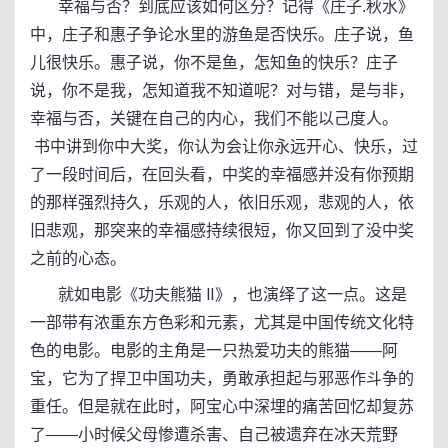
幸福与否？到底应该如何区分？记得《庄子.秋水》
中，庄子和惠子争论水里的游鱼是否快乐。庄子说，鱼
儿很快乐。惠子说，你不是鱼，怎知鱼的快乐？庄子
说，你不是我，怎知道我不知道呢？对与错，是与非，
幸福与否，关键在自己的内心，我们不能以己度人。
书中讲到你中大奖，你认为会让你永远开心、快乐，过
了一段时间后，在回头看，中奖的幸福感并没有你预期
的那样强烈持久，乐观的人，依旧乐观，悲观的人，依
旧悲观，那突来的幸福感持续很短，你又回到了没中奖
之前的心态。
就如电影《功夫熊猫 Ⅱ》，也演绎了这一点。这是
一部带有浓重东方色彩和元素，尤其是中国传统文化特
色的电影。电影的主角是一只热爱功夫的熊猫——阿
宝，它为了捍卫中国功夫，勇敢承担起与邪恶作斗争的
重任。但是就在此时，阿宝心中深埋的痛苦回忆却复苏
了——小时候父母惨遭杀害、自己被遗弃在冰天荒野