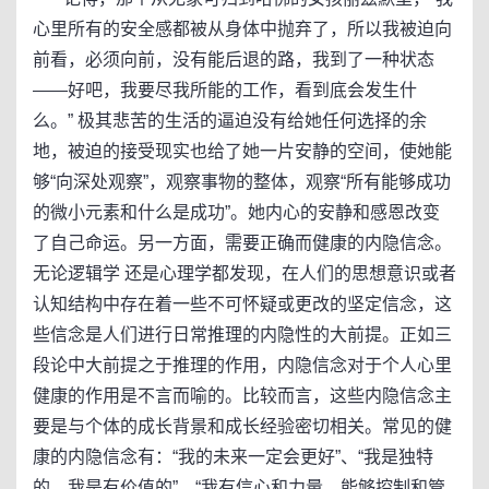
心里所有的安全感都被从身体中抛弃了，所以我被迫向
前看，必须向前，没有能后退的路，我到了一种状态
——好吧，我要尽我所能的工作，看到底会发生什
么。” 极其悲苦的生活的逼迫没有给她任何选择的余
地，被迫的接受现实也给了她一片安静的空间，使她能
够“向深处观察”，观察事物的整体，观察“所有能够成功
的微小元素和什么是成功”。她内心的安静和感恩改变
了自己命运。另一方面，需要正确而健康的内隐信念。
无论逻辑学 还是心理学都发现，在人们的思想意识或者
认知结构中存在着一些不可怀疑或更改的坚定信念，这
些信念是人们进行日常推理的内隐性的大前提。正如三
段论中大前提之于推理的作用，内隐信念对于个人心里
健康的作用是不言而喻的。比较而言，这些内隐信念主
要是与个体的成长背景和成长经验密切相关。常见的健
康的内隐信念有：“我的未来一定会更好”、“我是独特
的，我是有价值的”、“我有信心和力量，能够控制和管