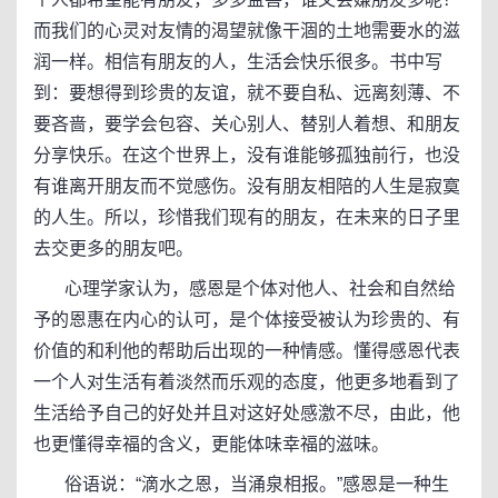
而我们的心灵对友情的渴望就像干涸的土地需要水的滋
润一样。相信有朋友的人，生活会快乐很多。书中写
到：要想得到珍贵的友谊，就不要自私、远离刻薄、不
要吝啬，要学会包容、关心别人、替别人着想、和朋友
分享快乐。在这个世界上，没有谁能够孤独前行，也没
有谁离开朋友而不觉感伤。没有朋友相陪的人生是寂寞
的人生。所以，珍惜我们现有的朋友，在未来的日子里
去交更多的朋友吧。
心理学家认为，感恩是个体对他人、社会和自然给
予的恩惠在内心的认可，是个体接受被认为珍贵的、有
价值的和利他的帮助后出现的一种情感。懂得感恩代表
一个人对生活有着淡然而乐观的态度，他更多地看到了
生活给予自己的好处并且对这好处感激不尽，由此，他
也更懂得幸福的含义，更能体味幸福的滋味。
俗语说：“滴水之恩，当涌泉相报。”感恩是一种生