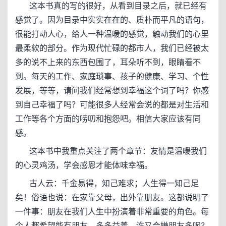
这本书真的写的很好，从看到目录之后，就已经有
感觉了。因为目录中实实在在的、质朴而平凡的语句，
很能打动人心，给人一种温暖的感觉，触动我们的心里
最柔软的部分。作为现代忙碌的都市人，我们已经被太
多的说不上来的东西包围了，耳朵听不到，眼睛看不
到。每天的工作、家庭琐事、孩子的健康、学习、个性
发展，等等，请问我们经常想到幸福这个词了吗？你感
到自己幸福了吗？可能很多人经常会说的都是对生活和
工作等各个方面的唠叨和抱怨吧。相信大家应该有同
感。
这本书中我重点关注了两个章节：友情是温暖我们
的心灵鸡汤，学会感恩才能体味幸福。
古人云：千金易得，知己难求；人生得一知己足
矣！俗语也说：在家靠父母，出外靠朋友。这都说明了
一件事：朋友在我们人生中扮演着非常重要的角色。每
个人都希望能有朋友，多多益善，谁又会嫌朋友多呢？