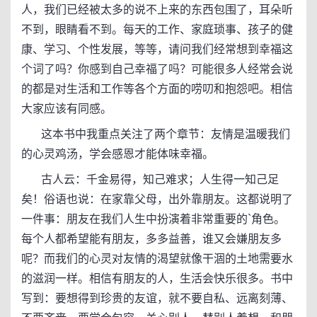
人，我们已经被太多的说不上来的东西包围了，耳朵听
不到，眼睛看不到。每天的工作、家庭琐事、孩子的健
康、学习、个性发展，等等，请问我们经常想到幸福这
个词了吗？你感到自己幸福了吗？可能很多人经常会说
的都是对生活和工作等各个方面的唠叨和抱怨吧。相信
大家应该有同感。
这本书中我重点关注了两个章节：友情是温暖我们
的心灵鸡汤，学会感恩才能体味幸福。
古人云：千金易得，知己难求；人生得一知己足
矣！俗语也说：在家靠父母，出外靠朋友。这都说明了
一件事：朋友在我们人生中扮演着非常重要的`角色。
每个人都希望能有朋友，多多益善，谁又会嫌朋友多
呢？而我们的心灵对友情的渴望就像干涸的土地需要水
的滋润一样。相信有朋友的人，生活会快乐很多。书中
写到：要想得到珍贵的友谊，就不要自私、远离刻薄、