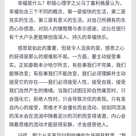
幸福是什么？积极心理学之父马丁塞利格曼认为，
幸福包含三个不同的概念，第一是愉快的生活，第二是
充实的生活，第三是有意义的生活。对自己所拥有的东
西心存感激，对别人的慷慨赠与表示感谢，这比在银行
有个大户头更能够创造深入、持久的幸福快乐。
感恩是如此的重要，但是令人沮丧的是，感恩之心
的获得是那么的艰难和不易。一方面，要主动接受事
实。正如泰勒本沙哈尔所言，有些事我们不完美，我们
能够改变；有些事我们不能改变，我们必须理解并主动
接受它的存在——我们必须接受人性，接受自我，接受
我们自然产生的情绪。当我们试图压抑自然痛苦时，只
会强化它；拒绝人性时，只会导致次优的表现。只有发
自内心的接受，思维才不会僵化而会流动，就如同流淌
的浑水会在流淌中随着泥沙的沉积而变得清澈，内心会
随着思维的流动才能获得安静，才会感恩他人。
记得，那个从无家可归到哈佛的女孩丽兹默里，“我